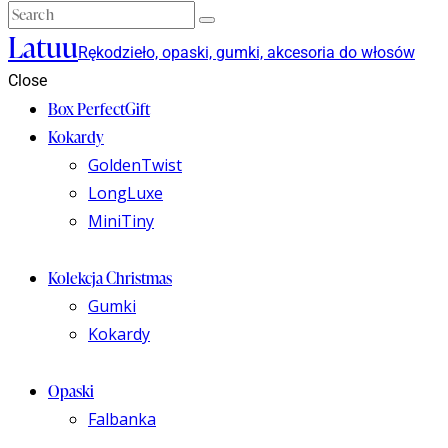
Latuu
Rękodzieło, opaski, gumki, akcesoria do włosów
Close
Box PerfectGift
Kokardy
GoldenTwist
LongLuxe
MiniTiny
Kolekcja Christmas
Gumki
Kokardy
Opaski
Falbanka