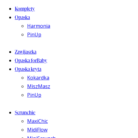
Komplety
Opaska
Harmonia
PinUp
Zawijaszka
Opaska forBaby
Opaska kryta
Kokardka
MiszMasz
PinUp
Scrunchie
MaxiChic
MidiFlow