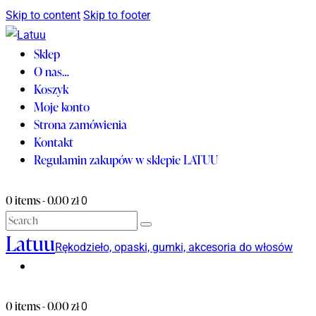
Skip to content
Skip to footer
Sklep
O nas…
Koszyk
Moje konto
Strona zamówienia
Kontakt
Regulamin zakupów w sklepie LATUU
0 items
-
0.00 zł
0
Latuu
Rękodzieło, opaski, gumki, akcesoria do włosów
0 items
-
0.00 zł
0